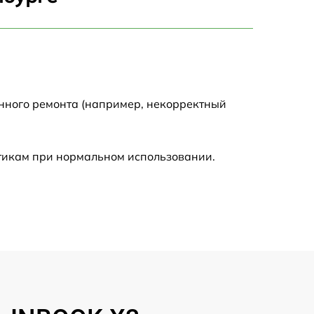
750 р
1450 р
1750 р
енного ремонта (например, некорректный
1400 р
стикам при нормальном использовании.
1350 р
2500 р
1100 р
950 р