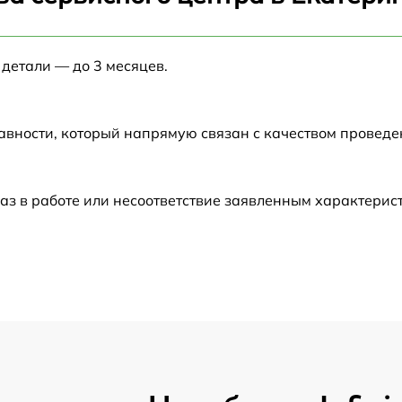
от 60 мин
 детали — до 3 месяцев.
от 60 мин
от 60 мин
авности, который напрямую связан с качеством провед
от 60 мин
аз в работе или несоответствие заявленным характери
от 60 мин
от 60 мин
от 60 мин
от 60 мин