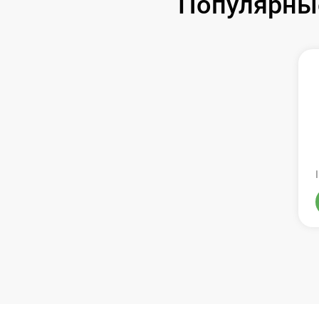
Популярные
Замена оперативной памяти
Замена процессора
Замена системы охлаждения
Замена термопасты
Замена экрана
Замена северного моста
Восстановление данных
Поиск и удаление вирусов