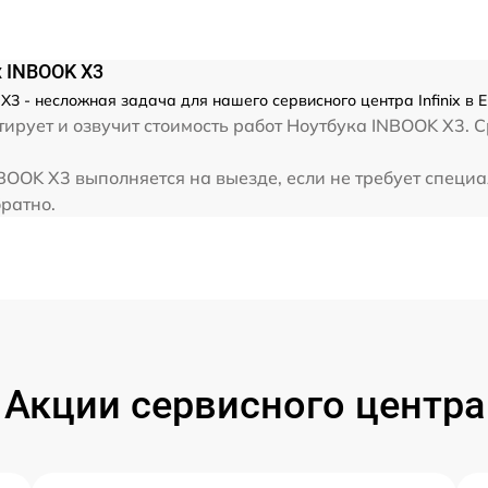
от 60 мин
x INBOOK X3
от 60 мин
X3 - несложная задача для нашего сервисного центра Infinix в 
рует и озвучит стоимость работ Ноутбука INBOOK X3. Ср
от 60 мин
NBOOK X3 выполняется на выезде, если не требует специ
братно.
от 60 мин
Акции сервисного центра