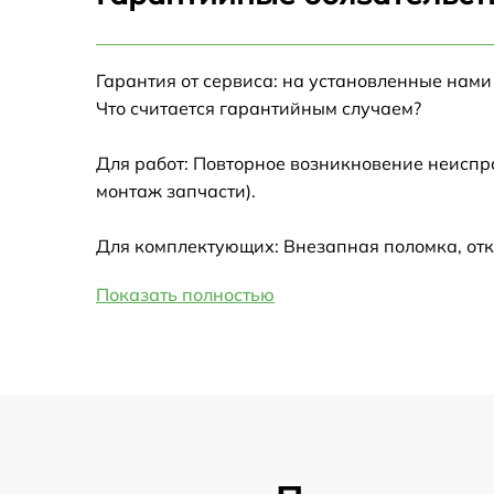
Настройка Wi-Fi
Гарантия от сервиса: на установленные нами
Замена HDMI
Что считается гарантийным случаем?
Замена крышки ноутбука
Для работ: Повторное возникновение неиспр
монтаж запчасти).
Ремонт дисковода
Для комплектующих: Внезапная поломка, отк
Замена динамиков
Показать полностью
Замена южного моста
Замена USB порта
Замена микрофона