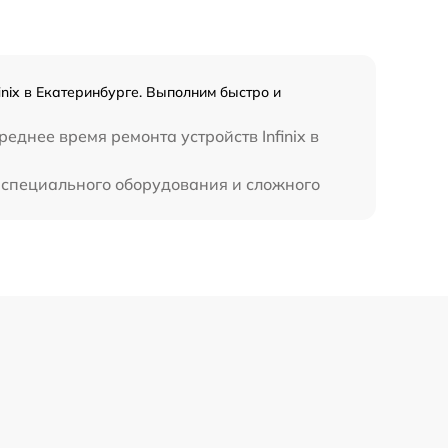
990 р
3500 р
inix в Екатеринбурге. Выполним быстро и
1750 р
еднее время ремонта устройств Infinix в
т специального оборудования и сложного
1100 р