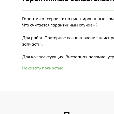
Настройка Wi-Fi
Гарантия от сервиса: на смонтированные ко
Замена HDMI
Что считается гарантийным случаем?
Замена крышки ноутбука
Для работ: Повторное возникновение неиспр
запчасти).
Ремонт дисковода
Для комплектующих: Внезапная поломка, ут
Замена динамиков
Показать полностью
Замена южного моста
Замена USB порта
Замена микрофона