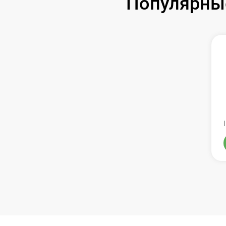
Популярные
Замена оперативной памяти
Замена процессора
Замена системы охлаждения
Замена термопасты
Замена экрана
Замена северного моста
Восстановление данных
Поиск и удаление вирусов