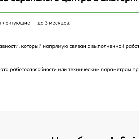
от 60 мин
мплектующие — до 3 месяцев.
от 60 мин
от 60 мин
авности, который напрямую связан с выполненной рабо
от 60 мин
рата работоспособности или техническим параметрам п
от 60 мин
от 60 мин
от 60 мин
от 60 мин