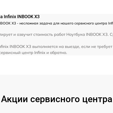
от 60 мин
 Infinix INBOOK X3
от 60 мин
NBOOK X3 - несложная задача для нашего сервисного центра Inf
от 60 мин
рует и озвучит стоимость работ Ноутбука INBOOK X3. Ср
finix INBOOK X3 выполняется на выезде, если не требуе
от 60 мин
ервисный центр Infinix и обратно.
Акции сервисного центра