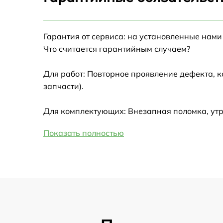
Настройка Wi-Fi
Гарантия от сервиса: на установленные нами
Замена HDMI
Что считается гарантийным случаем?
Замена крышки ноутбука
Для работ: Повторное проявление дефекта, 
запчасти).
Ремонт дисковода
Для комплектующих: Внезапная поломка, утр
Замена динамиков
Показать полностью
Замена южного моста
Замена USB порта
Замена микрофона