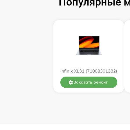
Популярные мо
Замена оперативной памяти
Замена процессора
Замена системы охлаждения
Замена термопасты
Infinix XL31 (71008301382)
Замена экрана
Заказать ремонт
Замена северного моста
Восстановление данных
Поиск и удаление вирусов