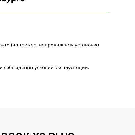
750 р
1450 р
1750 р
онта (например, неправильная установка
1400 р
и соблюдении условий эксплуатации.
1350 р
2500 р
1100 р
950 р