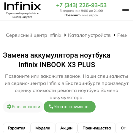
+7 (343) 226-93-53
Ежедневно с 9:00 до 21:00
Сервисный центр Infinix
в
Позвонить
мне утром
Екатеринбурге
Сервисный центр Infinix
Каталог устройств
Ремон
Замена аккумулятора ноутбука
Infinix INBOOK X3 PLUS
Позвоните или закажите звонок. Наши специалисты
из сервис-центра Infinix в Екатеринбурге произведут
оценку стоимости ремонта ноутбука Замена
аккумулятора.
Есть запчасти
Узнать стоимость
Гарантия
Модели
Акции
Преимущества
Отзы