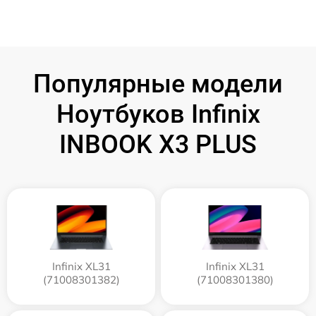
Популярные модели
Ноутбуков Infinix
INBOOK X3 PLUS
Infinix XL31
Infinix XL31
(71008301382)
(71008301380)