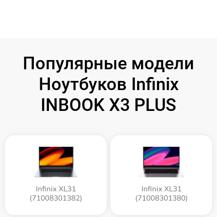
Популярные модели
Ноутбуков Infinix
INBOOK X3 PLUS
Infinix XL31
Infinix XL31
(71008301382)
(71008301380)