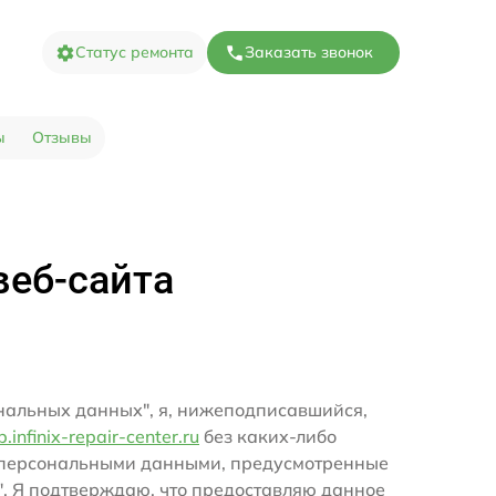
Статус ремонта
Заказать звонок
ы
Отзывы
веб-сайта
ональных данных", я, нижеподписавшийся,
b.infinix-repair-center.ru
без каких-либо
и персональными данными, предусмотренные
". Я подтверждаю, что предоставляю данное